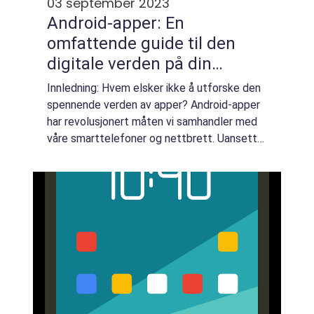
03 september 2023
Android-apper: En
omfattende guide til den
digitale verden på din
Android-enhet
Innledning: Hvem elsker ikke å utforske den
spennende verden av apper? Android-apper
har revolusjonert måten vi samhandler med
våre smarttelefoner og nettbrett. Uansett
om du er en produktivitetsfantast, en
gaming-entusiast eller bare liker å holde d...