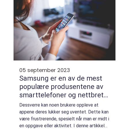
05 september 2023
Samsung er en av de mest
populære produsentene av
smarttelefoner og nettbrett,
og deres enheter, som kjører
Dessverre kan noen brukere oppleve at
på Android-
appene deres lukker seg uventet. Dette kan
operativsystemet, har et
være frustrerende, spesielt når man er midt i
en oppgave eller aktivitet. I denne artikkelen
bredt utvalg av apper