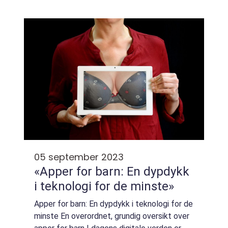
skal vi se nærmere på fenomenet «Samsung
tilgjengelig i deres egen
apper lukker seg» og pr...
appbutikk, Samsung Galaxy
Store
05 september 2023
«Apper for barn: En dypdykk
i teknologi for de minste»
Apper for barn: En dypdykk i teknologi for de
minste En overordnet, grundig oversikt over