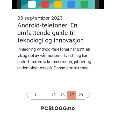
03 september 2023
Android-telefoner: En
omfattende guide til
teknologi og innovasjon
Innledning Android-telefoner har blitt en
viktig del av vår moderne livsstil og har
endret måten vi kommuniserer, jobber og
underholder oss på. Denne omfattende
guiden tar for seg alt fra en grundig oversikt
over Android-telefoner til historiske gjen...
1
…
25
26
27
28
PCBLOGG.
no