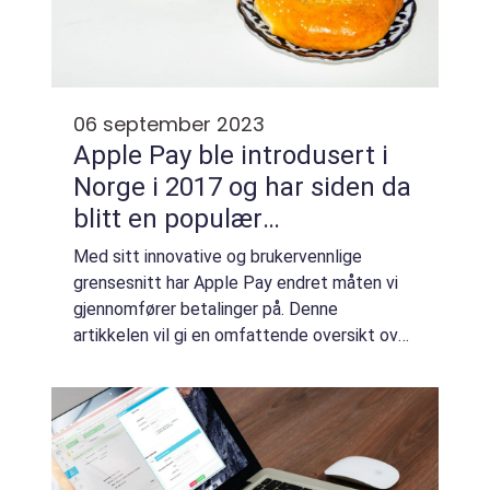
06 september 2023
Apple Pay ble introdusert i
Norge i 2017 og har siden da
blitt en populær
betalingsmetode blant
Med sitt innovative og brukervennlige
norske forbrukere
grensesnitt har Apple Pay endret måten vi
gjennomfører betalinger på. Denne
artikkelen vil gi en omfattende oversikt over
Apple Pay i Norge, presentere ulike typer
Apple Pay-løsninger, diskutere fordeler og
ulemp...