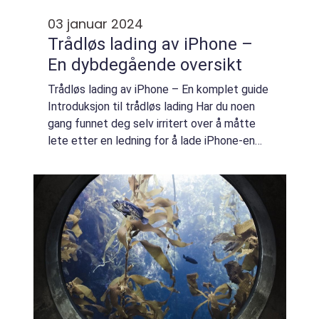
03 januar 2024
Trådløs lading av iPhone –
En dybdegående oversikt
Trådløs lading av iPhone – En komplet guide
Introduksjon til trådløs lading Har du noen
gang funnet deg selv irritert over å måtte
lete etter en ledning for å lade iPhone-en
din? Frykt ikke! Trådløs lading er her for å
gjøre livet ditt enklere....