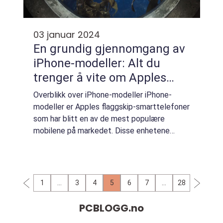
03 januar 2024
En grundig gjennomgang av
iPhone-modeller: Alt du
trenger å vite om Apples
populære smarttelefon
Overblikk over iPhone-modeller iPhone-
modeller er Apples flaggskip-smarttelefoner
som har blitt en av de mest populære
mobilene på markedet. Disse enhetene
kombinerer kraftige funksjoner, elegant
design og et brukervennlig operativsystem
som har gjor...
1
…
3
4
5
6
7
…
28
PCBLOGG.
no