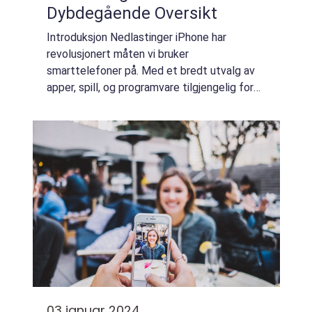
Dybdegående Oversikt
Introduksjon Nedlastinger iPhone har
revolusjonert måten vi bruker
smarttelefoner på. Med et bredt utvalg av
apper, spill, og programvare tilgjengelig for
nedlasting, har iPhone-brukere en verden av
muligheter bokstavelig talt i håndflaten.
Denne art...
03 januar 2024