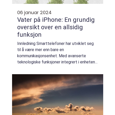
06 januar 2024
Vater på iPhone: En grundig
oversikt over en allsidig
funksjon
Innledning Smarttelefoner har utviklet seg
til å være mer enn bare en
kommunikasjonsenhet. Med avanserte
teknologiske funksjoner integrert i enheten,
har iPhone satt standarden for hva en
moderne mobiltelefon kan gjøre. En av de
nyttige funksjonene s...