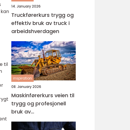
s
14. January 2026
e kan
Truckførerkurs trygg og
effektiv bruk av truck i
arbeidshverdagen
 til
n
inspiration
er
08. January 2026
Maskinførerkurs veien til
rygt
trygg og profesjonell
bruk av
ment
anleggsmaskiner