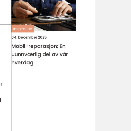
inspiration
04. December 2025
Mobil-reparasjon: En
uunnværlig del av vår
hverdag
er
å