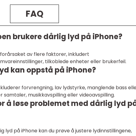
FAQ
en brukere dårlig lyd på iPhone?
orårsaket av flere faktorer, inkludert
reinnstillinger, tilkoblede enheter eller brukerfeil.
 lyd kan oppstå på iPhone?
inkluderer forvrengning, lav lydstyrke, manglende bass ell
r samtaler, musikkavspilling eller videoavspilling.
or å løse problemet med dårlig lyd p
g lyd på iPhone kan du prøve å justere lydinnstillingene,