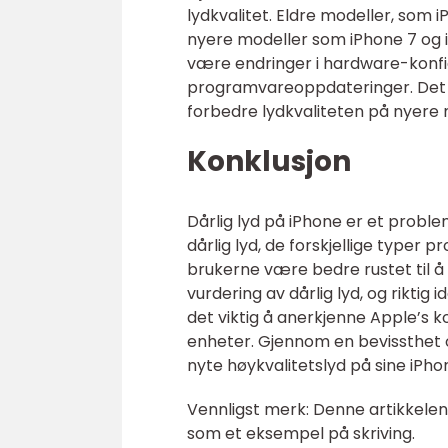
lydkvalitet. Eldre modeller, som i
nyere modeller som iPhone 7 og iPh
være endringer i hardware-konfi
programvareoppdateringer. Det e
forbedre lydkvaliteten på nyere 
Konklusjon
Dårlig lyd på iPhone er et probl
dårlig lyd, de forskjellige typer 
brukerne være bedre rustet til å 
vurdering av dårlig lyd, og riktig 
det viktig å anerkjenne Apple’s ko
enheter. Gjennom en bevissthet
nyte høykvalitetslyd på sine iPh
Vennligst merk: Denne artikkelen 
som et eksempel på skriving.