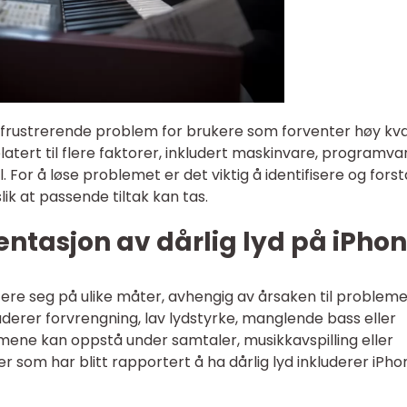
 frustrerende problem for brukere som forventer høy kva
tert til flere faktorer, inkludert maskinvare, programva
l. For å løse problemet er det viktig å identifisere og fors
slik at passende tiltak kan tas.
ntasjon av dårlig lyd på iPho
tere seg på ulike måter, avhengig av årsaken til probleme
luderer forvrengning, lav lydstyrke, manglende bass eller
emene kan oppstå under samtaler, musikkavspilling eller
r som har blitt rapportert å ha dårlig lyd inkluderer iPho