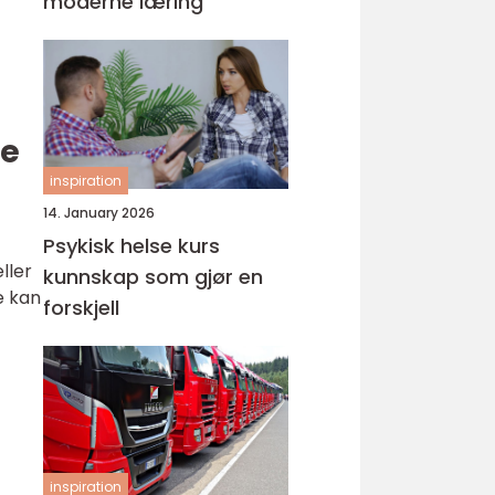
moderne læring
ne
inspiration
14. January 2026
Psykisk helse kurs
ller
kunnskap som gjør en
e kan
forskjell
inspiration