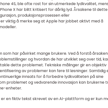
Phone 4S, ble ofte rost for sin utmerkede lydkvalitet, men
one X har blitt kritisert for dårlig lyd. Årsakene til dett
gurasjon, produksjonsprosessen eller
r viktig å merke seg at Apple har jobbet aktivt med å
modeller.
em som har påvirket mange brukere. Ved å forstå årsakene
problemstillinger og hvordan de har utviklet seg over tid, ka
takle dette problemet. Tekniske målinger gir en objektiv
identifisering av problemer kan føre til løsninger. Samtidig 
ntinuerlige innsats for å forbedre lydkvaliteten på sine
 om problemet og vedvarende innovasjon kan brukerne t
one-enheter.
er en fiktiv tekst skrevet av en AI-plattform og er kun 