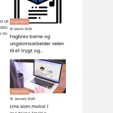
st at
inspiration
atio
15. March 2026
p av
Fagbrev barne og
ungdomsarbeider veien
til et trygt og
meningsfylt yrke
inspiration
16. January 2026
Lms som motor i