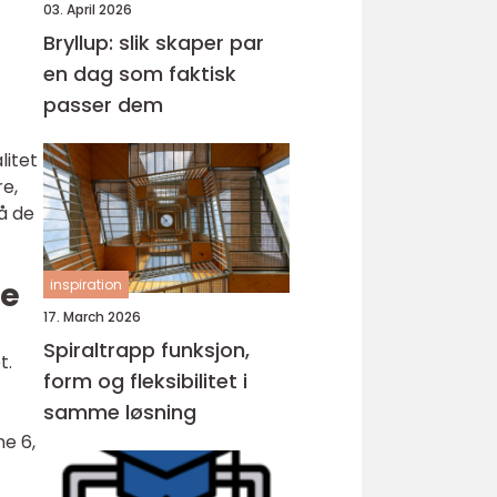
03. April 2026
Bryllup: slik skaper par
en dag som faktisk
passer dem
litet
re,
tå de
ne
inspiration
17. March 2026
Spiraltrapp funksjon,
t.
form og fleksibilitet i
samme løsning
ne 6,