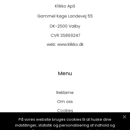
web:
www.klikko.dk
Menu
Reklame
Om oss
Cookies
På vores website bruges cookies til at huske dine
Kontakt Oss
indstillinger, statistik og personalisering af indhold og
Sitemap