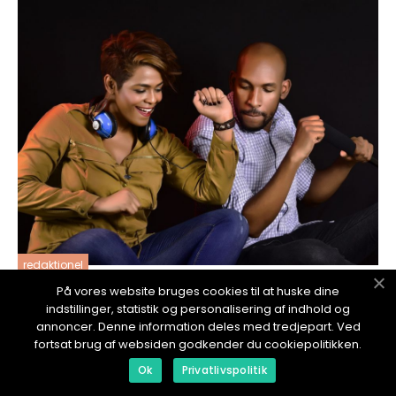
redaktionel
På vores website bruges cookies til at huske dine
17. January 2024
indstillinger, statistik og personalisering af indhold og
Små Høyttalere Med Stor Lyd: En Overordnet
annoncer. Denne information deles med tredjepart. Ved
Oversikt
fortsat brug af websiden godkender du cookiepolitikken.
Ok
Privatlivspolitik