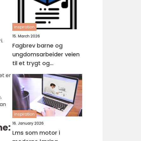
inspiration
15. March 2026
i.
Fagbrev barne og
ungdomsarbeider veien
til et trygt og
meningsfylt yrke
et er
,
kan
inspiration
16. January 2026
ne:
Lms som motor i