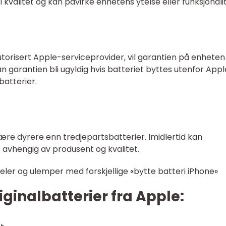
 kvalitet og kan påvirke enhetens ytelse eller funksjonalit
utorisert Apple-serviceprovider, vil garantien på enheten
an garantien bli ugyldig hvis batteriet byttes utenfor App
batterier.
ære dyrere enn tredjepartsbatterier. Imidlertid kan
s avhengig av produsent og kvalitet.
eler og ulemper med forskjellige «bytte batteri iPhone»
iginalbatterier fra Apple: