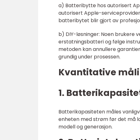
a) Batteribytte hos autorisert Ap
autorisert Apple-serviceprovider 
batteribytet blir gjort av profesj
b) DIY-løsninger: Noen brukere ve
erstatningsbatteri og følge inst
metoden kan annullere garantien 
grundig under prosessen.
Kvantitative måli
1. Batterikapasit
Batterikapasiteten måles vanligvi
enheten med strøm før det må lad
modell og generasjon.