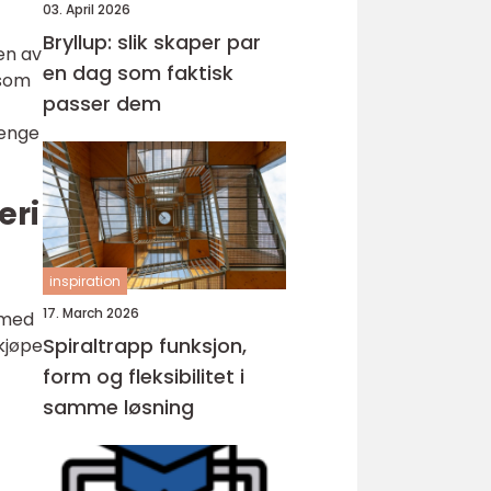
03. April 2026
Bryllup: slik skaper par
en av
en dag som faktisk
 som
passer dem
lenge
eri
inspiration
17. March 2026
 med
Spiraltrapp funksjon,
 kjøpe
form og fleksibilitet i
samme løsning