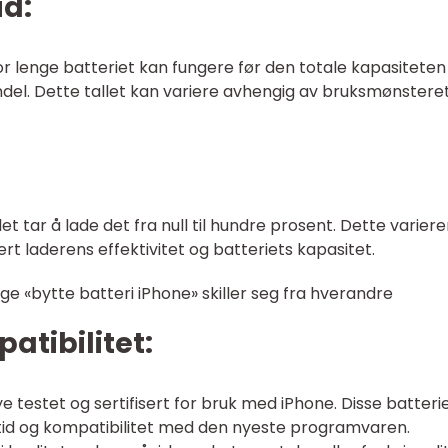
id:
hvor lenge batteriet kan fungere før den totale kapasiteten
andel. Dette tallet kan variere avhengig av bruksmønstere
et tar å lade det fra null til hundre prosent. Dette variere
ert laderens effektivitet og batteriets kapasitet.
ige «bytte batteri iPhone» skiller seg fra hverandre
patibilitet:
ye testet og sertifisert for bruk med iPhone. Disse batteri
vetid og kompatibilitet med den nyeste programvaren.