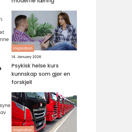
moderne læring
i.
et
enne
inspiration
14. January 2026
Psykisk helse kurs
»
kunnskap som gjør en
forskjell
rsyne
 av
inspiration