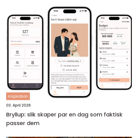
inspiration
03. April 2026
Bryllup: slik skaper par en dag som faktisk
passer dem