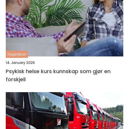
inspiration
14. January 2026
Psykisk helse kurs kunnskap som gjør en
forskjell