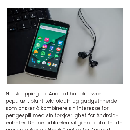
Norsk Tipping for Android har blitt svært
populært blant teknologi- og gadget-nerder
som ønsker å kombinere sin interesse for
pengespill med sin forkjærlighet for Android-
enheter. Denne artikkelen vil gi en omfattende
presentasjon av Norsk Tipping for Android,