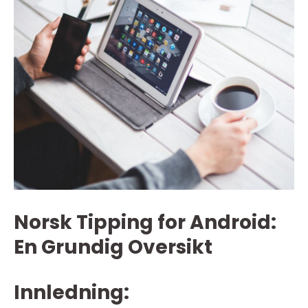
Norsk Tipping for Android:
En Grundig Oversikt
Innledning: