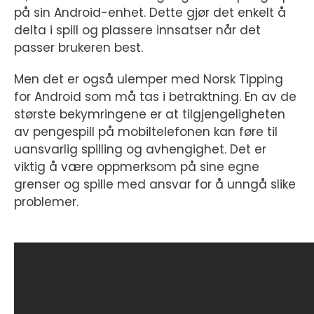
på sin Android-enhet. Dette gjør det enkelt å
delta i spill og plassere innsatser når det
passer brukeren best.
Men det er også ulemper med Norsk Tipping
for Android som må tas i betraktning. En av de
største bekymringene er at tilgjengeligheten
av pengespill på mobiltelefonen kan føre til
uansvarlig spilling og avhengighet. Det er
viktig å være oppmerksom på sine egne
grenser og spille med ansvar for å unngå slike
problemer.