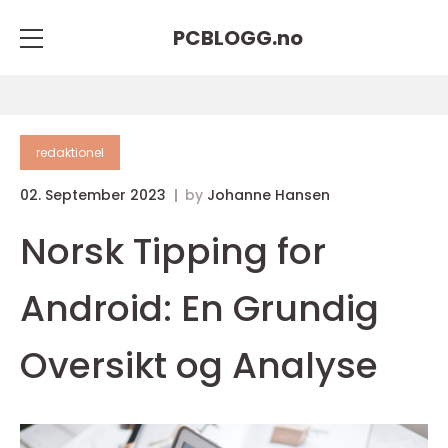
PCBLOGG.
no
redaktionel
02. September 2023
by
Johanne Hansen
Norsk Tipping for
Android: En Grundig
Oversikt og Analyse