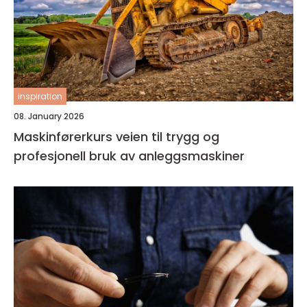
inspiration
08. January 2026
Maskinførerkurs veien til trygg og
profesjonell bruk av anleggsmaskiner