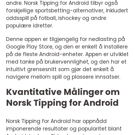
andre. Norsk Tipping for Android tilbyr også
forskjellige sportsbetting-alternativer, inkludert
oddsspill på fotball, ishockey og andre
populære idretter.
Denne appen er tilgjengelig for nedlasting på
Google Play Store, og den er enkelt å installere
på de fleste Android-enheter. Appen er utviklet
med tanke på brukervennlighet, og den har et
intuitivt grensesnitt som gjør det enkelt å
navigere mellom spill og plassere innsatser.
Kvantitative Målinger om
Norsk Tipping for Android
Norsk Tipping for Android har oppnådd
imponerende resultater og popularitet blant