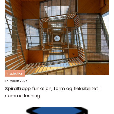
inspiration
17. March 2026
Spiraltrapp funksjon, form og fleksibilitet i
samme løsning