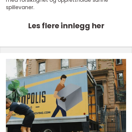
spillevaner.
Les flere innlegg her