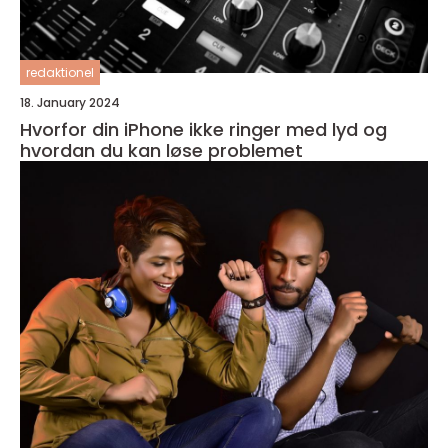
redaktionel
18. January 2024
Hvorfor din iPhone ikke ringer med lyd og
hvordan du kan løse problemet