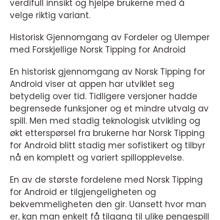
verdifull innsikt og hjelpe brukerne med å
velge riktig variant.
Historisk Gjennomgang av Fordeler og Ulemper
med Forskjellige Norsk Tipping for Android
En historisk gjennomgang av Norsk Tipping for
Android viser at appen har utviklet seg
betydelig over tid. Tidligere versjoner hadde
begrensede funksjoner og et mindre utvalg av
spill. Men med stadig teknologisk utvikling og
økt etterspørsel fra brukerne har Norsk Tipping
for Android blitt stadig mer sofistikert og tilbyr
nå en komplett og variert spillopplevelse.
En av de største fordelene med Norsk Tipping
for Android er tilgjengeligheten og
bekvemmeligheten den gir. Uansett hvor man
er, kan man enkelt få tilgang til ulike pengespill