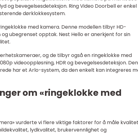
 lyd og bevegelsesdeteksjon. Ring Video Doorbell er enkel
ksisterende dørklokkesystem.
ringeklokke med kamera. Denne modellen tilbyr HD-
 og ubegrenset opptak. Nest Hello er anerkjent for sin
itet.
ikkerhetskameraer, og de tilbyr også en ringeklokke med
 1080p videooppløsning, HDR og bevegelsesdeteksjon. De
lerede har et Arlo-system, da den enkelt kan integreres 
inger om «ringeklokke med
mera» vurderte vi flere viktige faktorer for å måle kvalite
ildekvalitet, lydkvalitet, brukervennlighet og