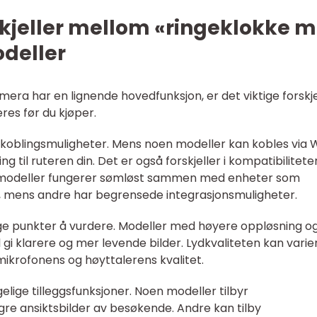
skjeller mellom «ringeklokke 
deller
era har en lignende hovedfunksjon, er det viktige forskje
es før du kjøper.
tilkoblingsmuligheter. Mens noen modeller kan kobles via W
g til ruteren din. Det er også forskjeller i kompatibilitete
modeller fungerer sømløst sammen med enheter som
 mens andre har begrensede integrasjonsmuligheter.
ktige punkter å vurdere. Modeller med høyere oppløsning o
gi klarere og mer levende bilder. Lydkvaliteten kan varie
ikrofonens og høyttalerens kvalitet.
ngelige tilleggsfunksjoner. Noen modeller tilbyr
lagre ansiktsbilder av besøkende. Andre kan tilby