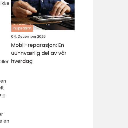
 ikke
inspiration
04. December 2025
Mobil-reparasjon: En
uunnværlig del av vår
hverdag
ller
ren
lt
ing
er
re en