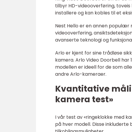
tilbyr HD-videooverføring, toveis
installere og kan kobles til et e
Nest Hello er en annen populær 
videooverføring, ansiktsdeteksjon
avanserte teknologi og funksjonal
Arlo er kjent for sine trådløse s
kamera. Arlo Video Doorbell har
modellen er ideell for de som al
andre Arlo-kameraer.
Kvantitative mål
kamera test»
I vår test av «ringeklokke med ka
på hver modell. Disse inkluderte b
tilkoblingsmuligheter.