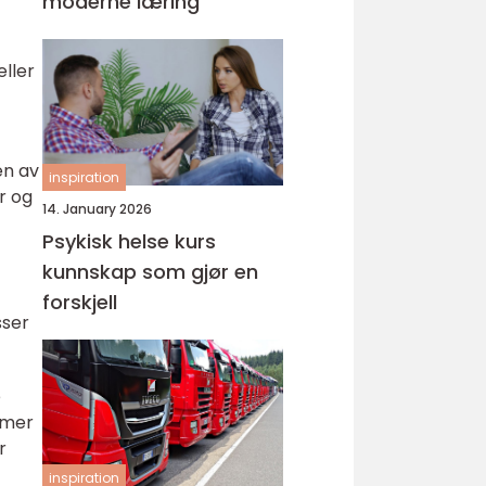
moderne læring
ller
en av
inspiration
r og
14. January 2026
Psykisk helse kurs
kunnskap som gjør en
forskjell
sser
e
emer
r
inspiration