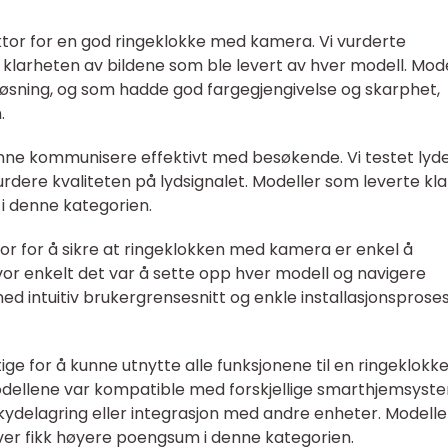
aktor for en god ringeklokke med kamera. Vi vurderte
klarheten av bildene som ble levert av hver modell. Mode
løsning, og som hadde god fargegjengivelse og skarphet,
.
 kunne kommunisere effektivt med besøkende. Vi testet lyd
rdere kvaliteten på lydsignalet. Modeller som leverte kla
 i denne kategorien.
tor for å sikre at ringeklokken med kamera er enkel å
hvor enkelt det var å sette opp hver modell og navigere
 intuitiv brukergrensesnitt og enkle installasjonsprose
ige for å kunne utnytte alle funksjonene til en ringeklokk
dellene var kompatible med forskjellige smarthjemsyst
ydelagring eller integrasjon med andre enheter. Modelle
iver fikk høyere poengsum i denne kategorien.