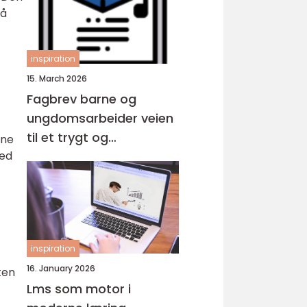
 å
inspiration
15. March 2026
Fagbrev barne og
ungdomsarbeider veien
til et trygt og
nne
med
meningsfylt yrke
inspiration
16. January 2026
ten
Lms som motor i