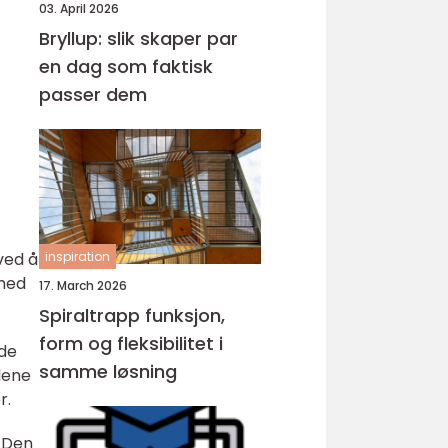
03. April 2026
Bryllup: slik skaper par
en dag som faktisk
passer dem
ved å
inspiration
 med
17. March 2026
Spiraltrapp funksjon,
form og fleksibilitet i
 de
samme løsning
lene
r.
 Den