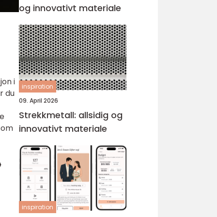
og innovativt materiale
on i
inspiration
r du
09. April 2026
Strekkmetall: allsidig og
re
 som
innovativt materiale
»
inspiration