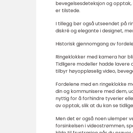
bevegelsesdeteksjon og opptak, sl
er tilstede.
I tillegg bør også utseendet på
diskré og elegante i designet, m
Historisk gjennomgang av fordel
Ringeklokker med kamera har bli
Tidligere modeller hadde lavere 
tilbyr høyoppløselig video, beve
Fordelene med en ringeklokke me
din og kommunisere med dem, uan
nyttig for å forhindre tyverier e
av opptak, slik at du kan se tidli
Men det er også noen ulemper ve
forsinkelsen i videostrømmen, sp
kilde til frustrasjon når du prø