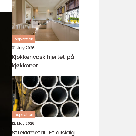
inspiration
01. July 2026
Kjøkkenvask hjertet på
kjøkkenet
inspiration
12. May 2026
Strekkmetall: Et allsidig