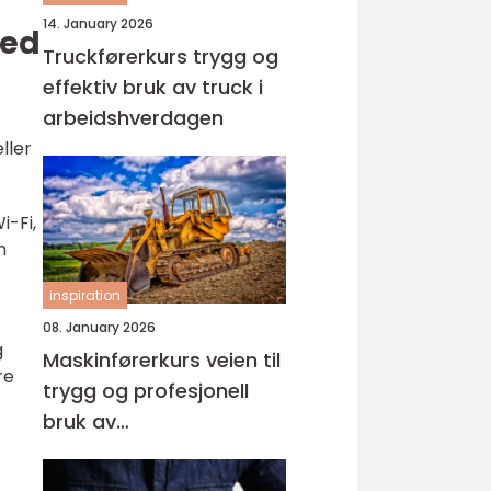
14. January 2026
med
Truckførerkurs trygg og
effektiv bruk av truck i
arbeidshverdagen
ller
i-Fi,
n
inspiration
08. January 2026
g
Maskinførerkurs veien til
re
trygg og profesjonell
bruk av
anleggsmaskiner