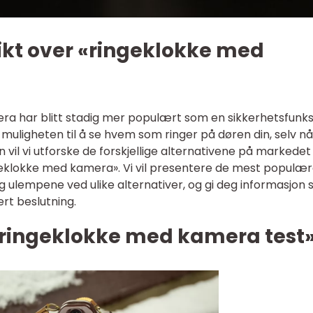
ikt over «ringeklokke med
a har blitt stadig mer populært som en sikkerhetsfunksj
muligheten til å se hvem som ringer på døren din, selv nå
 vil vi utforske de forskjellige alternativene på markedet
geklokke med kamera». Vi vil presentere de mest populæ
g ulempene ved ulike alternativer, og gi deg informasjon
ert beslutning.
«ringeklokke med kamera test