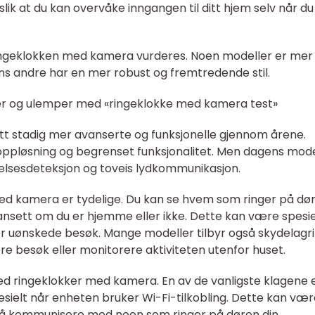
ik at du kan overvåke inngangen til ditt hjem selv når du
 ringeklokken med kamera vurderes. Noen modeller er mer
ens andre har en mer robust og fremtredende stil.
er og ulemper med «ringeklokke med kamera test»
tt stadig mer avanserte og funksjonelle gjennom årene.
oppløsning og begrenset funksjonalitet. Men dagens mode
gelsesdeteksjon og toveis lydkommunikasjon.
d kamera er tydelige. Du kan se hvem som ringer på dø
sett om du er hjemme eller ikke. Dette kan være spesie
ller uønskede besøk. Mange modeller tilbyr også skydelagr
gere besøk eller monitorere aktiviteten utenfor huset.
d ringeklokker med kamera. En av de vanligste klagene 
esielt når enheten bruker Wi-Fi-tilkobling. Dette kan væ
ver å kommunisere med noen som ringer på døren din.