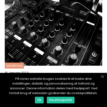
redaktionel
18. January 2024
Hvorfor din iPhone ikke ringer med lyd og
På vores website bruges cookies til at huske dine
hvordan du kan løse problemet
indstillinger, statistik og personalisering af indhold og
annoncer. Denne information deles med tredjepart. Ved
fortsat brug af websiden godkender du cookiepolitikken.
Ok
Privatlivspolitik