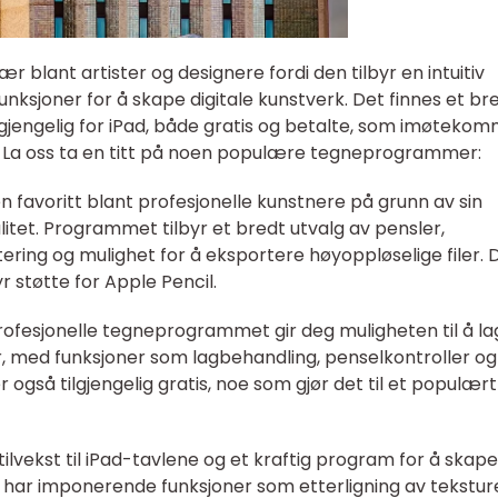
r blant artister og designere fordi den tilbyr en intuitiv
nksjoner for å skape digitale kunstverk. Det finnes et br
jengelig for iPad, både gratis og betalte, som imøteko
r. La oss ta en titt på noen populære tegneprogrammer:
en favoritt blant profesjonelle kunstnere på grunn av sin
itet. Programmet tilbyr et bredt utvalg av pensler,
ering og mulighet for å eksportere høyoppløselige filer. 
r støtte for Apple Pencil.
ofesjonelle tegneprogrammet gir deg muligheten til å la
, med funksjoner som lagbehandling, penselkontroller og
også tilgjengelig gratis, noe som gjør det til et populært
tilvekst til iPad-tavlene og et kraftig program for å skape
 har imponerende funksjoner som etterligning av tekstur