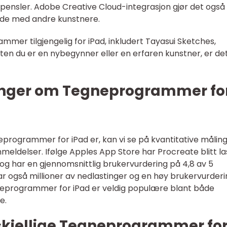
av pensler. Adobe Creative Cloud-integrasjon gjør det også
ide med andre kunstnere.
er tilgjengelig for iPad, inkludert Tayasui Sketches,
nten du er en nybegynner eller en erfaren kunstner, er de
inger om Tegneprogrammer fo
programmer for iPad er, kan vi se på kvantitative målin
meldelser. Ifølge Apples App Store har Procreate blitt la
og har en gjennomsnittlig brukervurdering på 4,8 av 5
r også millioner av nedlastinger og en høy brukervurderi
egneprogrammer for iPad er veldig populære blant både
e.
skjellige Tegneprogrammer fo