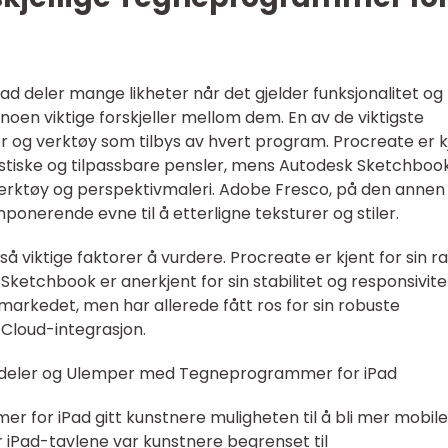
 deler mange likheter når det gjelder funksjonalitet og
 noen viktige forskjeller mellom dem. En av de viktigste
er og verktøy som tilbys av hvert program. Procreate er k
alistiske og tilpassbare pensler, mens Autodesk Sketchboo
erktøy og perspektivmaleri. Adobe Fresco, på den annen 
mponerende evne til å etterligne teksturer og stiler.
å viktige faktorer å vurdere. Procreate er kjent for sin r
Sketchbook er anerkjent for sin stabilitet og responsivite
markedet, men har allerede fått ros for sin robuste
 Cloud-integrasjon.
rdeler og Ulemper med Tegneprogrammer for iPad
r for iPad gitt kunstnere muligheten til å bli mer mobil
Før iPad-tavlene var kunstnere begrenset til