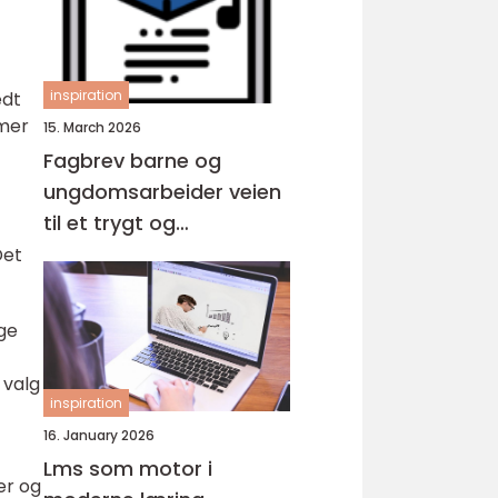
inspiration
edt
mmer
15. March 2026
Fagbrev barne og
ungdomsarbeider veien
til et trygt og
meningsfylt yrke
Det
ge
 valg
inspiration
16. January 2026
Lms som motor i
er og