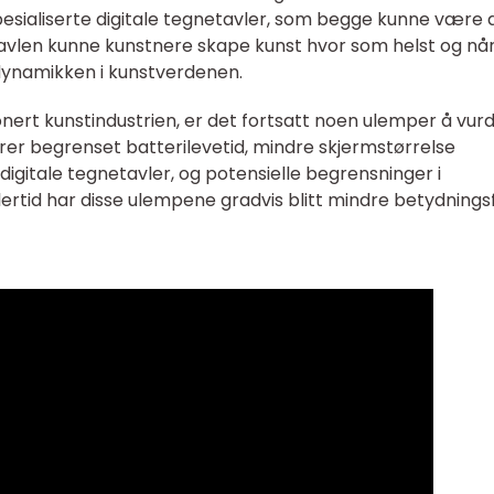
esialiserte digitale tegnetavler, som begge kunne være 
tavlen kunne kunstnere skape kunst hvor som helst og nå
dynamikken i kunstverdenen.
nert kunstindustrien, er det fortsatt noen ulemper å vurd
erer begrenset batterilevetid, mindre skjermstørrelse
gitale tegnetavler, og potensielle begrensninger i
ertid har disse ulempene gradvis blitt mindre betydningsf