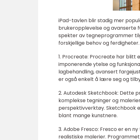
iPad-tavlen blir stadig mer populæ
brukeropplevelse og avanserte fu
spekter av tegneprogrammer tilg
forskjellige behov og ferdighete
1. Procreate: Procreate har blitt 
imponerende ytelse og funksjonal
lagbehandling, avansert fargejust
er også enkelt å lære seg og tilby
2. Autodesk Sketchbook: Dette pr
komplekse tegninger og malerier
perspektivverktøy. Sketchbook er 
blant mange kunstnere.
3. Adobe Fresco: Fresco er en ny 
realistiske malerier. Programmet