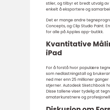
stiler, og tilbyr et bredt utvalg 
enkelt å eksportere og samarbe
Det er mange andre tegneprogramm
Concepts, og Clip Studio Paint. E
for alle på Apples app-butikk.
Kvantitative Mål
iPad
For å forstå hvor populære tegne
som nedlastningstall og brukeran
ned mer enn 25 millioner ganger 
stjerner. Autodesk Sketchbook ha
Disse tallene viser tydelig at t
amatørkunstnere og profesjonell
Diskusjon om For