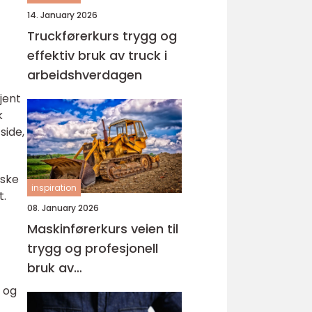
14. January 2026
Truckførerkurs trygg og
effektiv bruk av truck i
arbeidshverdagen
jent
k
side,
aske
inspiration
t.
08. January 2026
Maskinførerkurs veien til
trygg og profesjonell
bruk av
anleggsmaskiner
e og