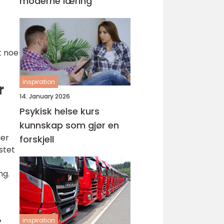
moderne læring
t noe
inspiration
r
14. January 2026
Psykisk helse kurs
kunnskap som gjør en
ger
forskjell
stet
ng.
r
inspiration