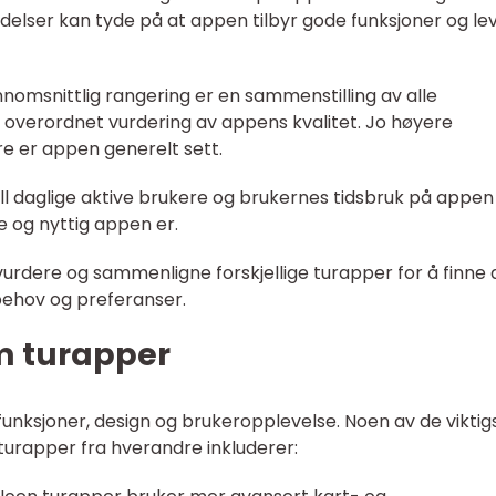
delser kan tyde på at appen tilbyr gode funksjoner og le
nnomsnittlig rangering er en sammenstilling av alle
 overordnet vurdering av appens kvalitet. Jo høyere
re er appen generelt sett.
all daglige aktive brukere og brukernes tidsbruk på appen
e og nyttig appen er.
vurdere og sammenligne forskjellige turapper for å finne
 behov og preferanser.
om turapper
funksjoner, design og brukeropplevelse. Noen av de viktig
e turapper fra hverandre inkluderer: