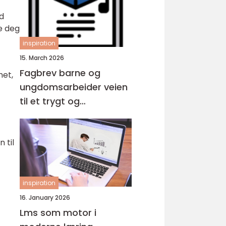
ed
le deg
inspiration
15. March 2026
Fagbrev barne og
het,
ungdomsarbeider veien
til et trygt og
meningsfylt yrke
 til
inspiration
16. January 2026
Lms som motor i