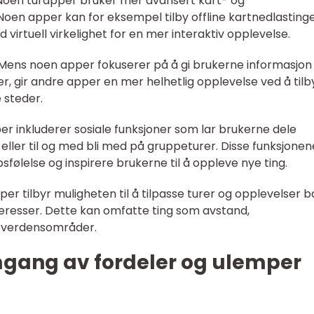
: Noen turapper bruker mer avansert kart- og
Noen apper kan for eksempel tilby offline kartnedlastinge
d virtuell virkelighet for en mer interaktiv opplevelse.
: Mens noen apper fokuserer på å gi brukerne informasjo
er, gir andre apper en mer helhetlig opplevelse ved å tilb
e steder.
per inkluderer sosiale funksjoner som lar brukerne dele
eller til og med bli med på gruppeturer. Disse funksjonen
psfølelse og inspirere brukerne til å oppleve nye ting.
pper tilbyr muligheten til å tilpasse turer og opplevelser 
nteresser. Dette kan omfatte ting som avstand,
g verdensområder.
mgang av fordeler og ulemper