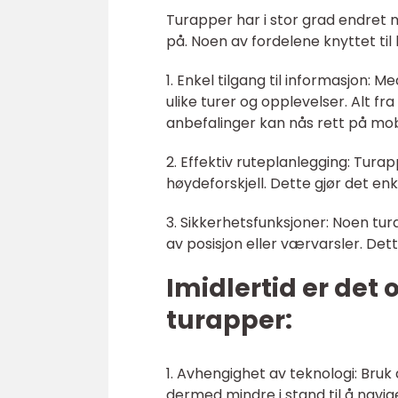
Turapper har i stor grad endret 
på. Noen av fordelene knyttet til
1. Enkel tilgang til informasjon:
ulike turer og opplevelser. Alt f
anbefalinger kan nås rett på mob
2. Effektiv ruteplanlegging: Tura
høydeforskjell. Dette gjør det enk
3. Sikkerhetsfunksjoner: Noen tu
av posisjon eller værvarsler. Dett
Imidlertid er det
turapper:
1. Avhengighet av teknologi: Bru
dermed mindre i stand til å navi