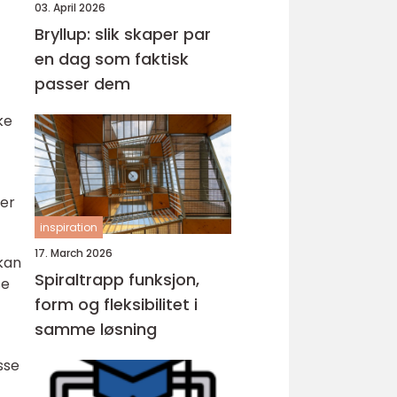
03. April 2026
Bryllup: slik skaper par
en dag som faktisk
passer dem
ke
ler
inspiration
17. March 2026
 kan
Spiraltrapp funksjon,
se
form og fleksibilitet i
samme løsning
sse