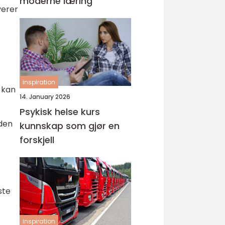
moderne læring
verer
inspiration
 kan
14. January 2026
Psykisk helse kurs
 den
kunnskap som gjør en
forskjell
ste
inspiration