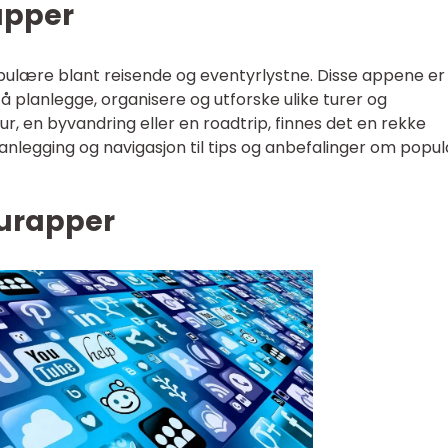
apper
pulære blant reisende og eventyrlystne. Disse appene er
 å planlegge, organisere og utforske ulike turer og
tur, en byvandring eller en roadtrip, finnes det en rekke
lanlegging og navigasjon til tips og anbefalinger om pop
turapper