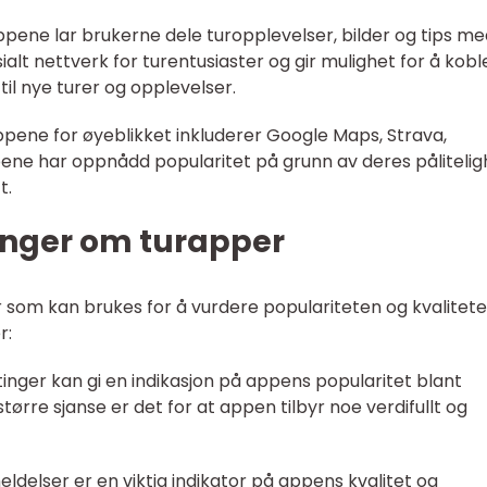
appene lar brukerne dele turopplevelser, bilder og tips m
ialt nettverk for turentusiaster og gir mulighet for å kob
til nye turer og opplevelser.
ene for øyeblikket inkluderer Google Maps, Strava,
ppene har oppnådd popularitet på grunn av deres pålitelig
t.
inger om turapper
r som kan brukes for å vurdere populariteten og kvaliteten
r:
stinger kan gi en indikasjon på appens popularitet blant
større sjanse er det for at appen tilbyr noe verdifullt og
delser er en viktig indikator på appens kvalitet og