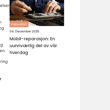
elser
m
inspiration
 og
04. December 2025
Mobil-reparasjon: En
og
uunnværlig del av vår
en.
hverdag
ring
v