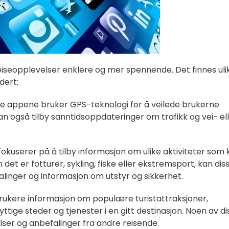
reiseopplevelser enklere og mer spennende. Det finnes uli
dert:
sse appene bruker GPS-teknologi for å veilede brukerne
kan også tilby sanntidsoppdateringer om trafikk og vei- el
fokuserer på å tilby informasjon om ulike aktiviteter som
 det er fotturer, sykling, fiske eller ekstremsport, kan dis
alinger og informasjon om utstyr og sikkerhet.
 brukere informasjon om populære turistattraksjoner,
ttige steder og tjenester i en gitt destinasjon. Noen av di
ser og anbefalinger fra andre reisende.