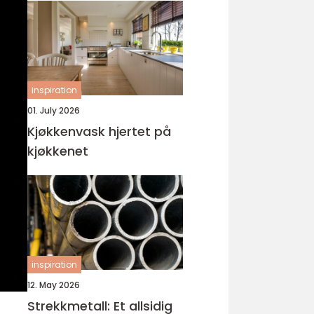
inspiration
01. July 2026
Kjøkkenvask hjertet på
kjøkkenet
inspiration
12. May 2026
Strekkmetall: Et allsidig