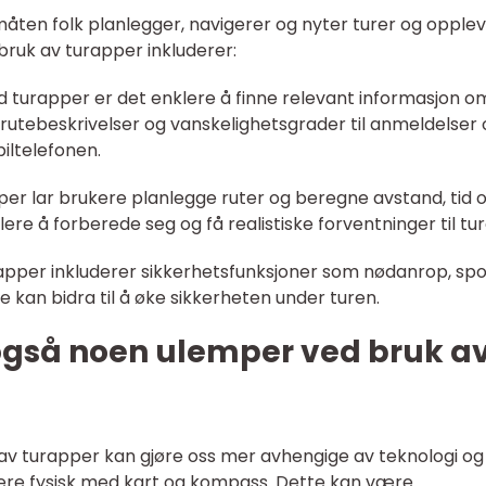
måten folk planlegger, navigerer og nyter turer og opplev
 bruk av turapper inkluderer:
 Med turapper er det enklere å finne relevant informasjon o
ra rutebeskrivelser og vanskelighetsgrader til anmeldelser
iltelefonen.
pper lar brukere planlegge ruter og beregne avstand, tid 
lere å forberede seg og få realistiske forventninger til tur
rapper inkluderer sikkerhetsfunksjoner som nødanrop, spo
e kan bidra til å øke sikkerheten under turen.
 også noen ulemper ved bruk a
k av turapper kan gjøre oss mer avhengige av teknologi og
gere fysisk med kart og kompass. Dette kan være