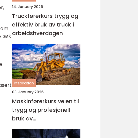
r,
14. January 2026
Truckførerkurs trygg og
effektiv bruk av truck i
n om
arbeidshverdagen
y søk
e
inspiration
basert
08. January 2026
Maskinførerkurs veien til
trygg og profesjonell
bruk av
anleggsmaskiner