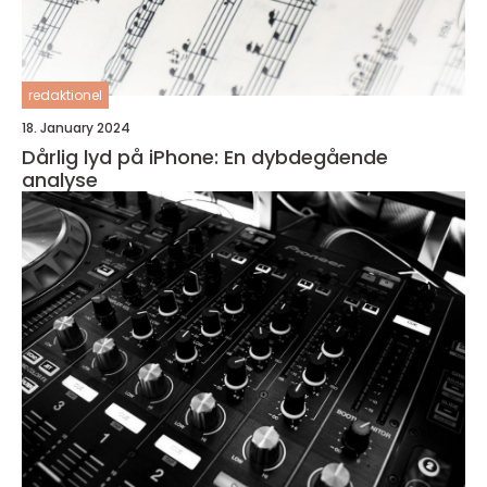
redaktionel
18. January 2024
Dårlig lyd på iPhone: En dybdegående
analyse