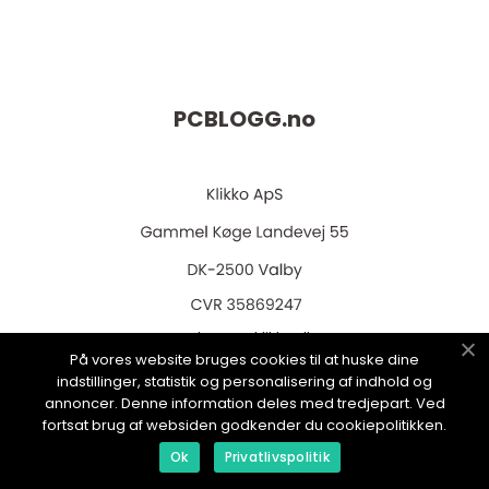
PCBLOGG.
no
web:
www.klikko.dk
På vores website bruges cookies til at huske dine
indstillinger, statistik og personalisering af indhold og
annoncer. Denne information deles med tredjepart. Ved
fortsat brug af websiden godkender du cookiepolitikken.
Menu
Ok
Privatlivspolitik